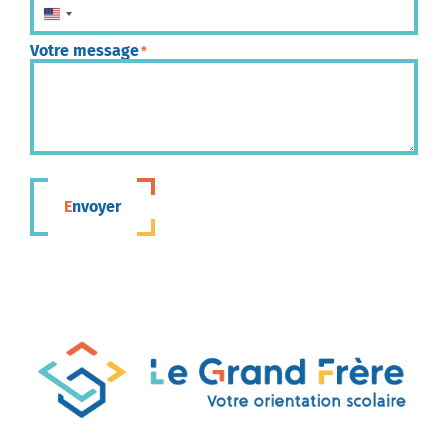
États-Unis +1
Votre message
*
Envoyer