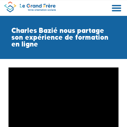
Formations
Etablissements
Etudier à l’étranger
Promouvoir mon établissement
Actualités
Orientation
Métiers
Charles Bazié nous partage
son expérience de formation
en ligne