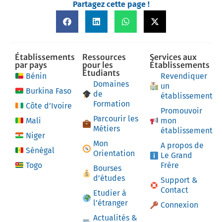
Partagez cette page !
Établissements
Ressources
Services aux
par pays
pour les
Établissements
Étudiants
Bénin
Revendiquer
Domaines
un
Burkina Faso
de
établissement
Formation
Côte d’Ivoire
Promouvoir
Parcourir les
Mali
mon
Métiers
établissement
Niger
Mon
A propos de
Sénégal
Orientation
Le Grand
Togo
Frère
Bourses
d’études
Support &
Contact
Etudier à
l’étranger
Connexion
Actualités &