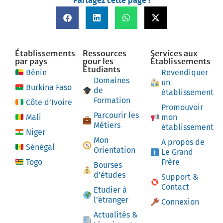
Partagez cette page !
Établissements
Ressources
Services aux
par pays
pour les
Établissements
Étudiants
Bénin
Revendiquer
Domaines
un
Burkina Faso
de
établissement
Formation
Côte d’Ivoire
Promouvoir
Parcourir les
Mali
mon
Métiers
établissement
Niger
Mon
A propos de
Sénégal
Orientation
Le Grand
Togo
Frère
Bourses
d’études
Support &
Contact
Etudier à
l’étranger
Connexion
Actualités &