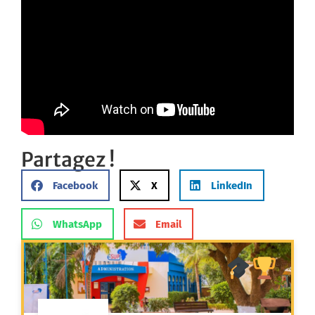
Partagez !
Facebook
X
LinkedIn
WhatsApp
Email