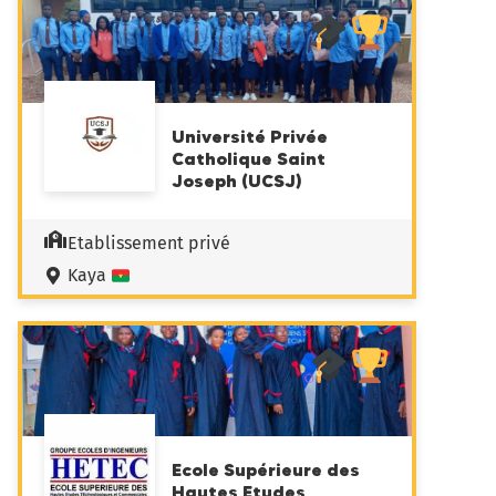
Université Privée
Catholique Saint
Joseph (UCSJ)
Etablissement privé
Kaya
Ecole Supérieure des
Hautes Etudes