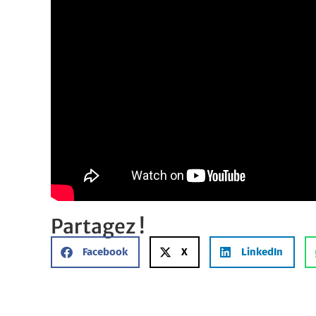
Partagez !
Facebook
X
LinkedIn