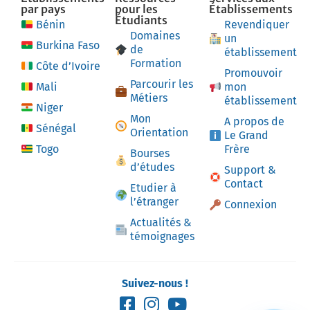
par pays
pour les
Établissements
Étudiants
Bénin
Revendiquer
Domaines
un
Burkina Faso
de
établissement
Formation
Côte d’Ivoire
Promouvoir
Parcourir les
Mali
mon
Métiers
établissement
Niger
Mon
A propos de
Sénégal
Orientation
Le Grand
Togo
Frère
Bourses
d’études
Support &
Contact
Etudier à
l’étranger
Connexion
Actualités &
témoignages
Suivez-nous !