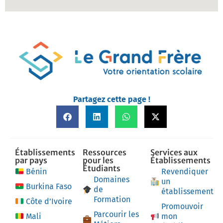
Partagez cette page !
Établissements
Ressources
Services aux
par pays
pour les
Établissements
Étudiants
Bénin
Revendiquer
Domaines
un
Burkina Faso
de
établissement
Formation
Côte d’Ivoire
Promouvoir
Parcourir les
Mali
mon