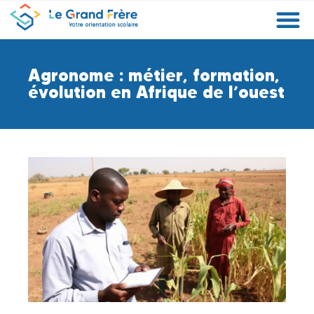
Formations
Etablissements
Etudier à l’étranger
Promouvoir mon établissement
Actualités
Orientation
Métiers
Agronome : métier, formation,
évolution en Afrique de l’ouest