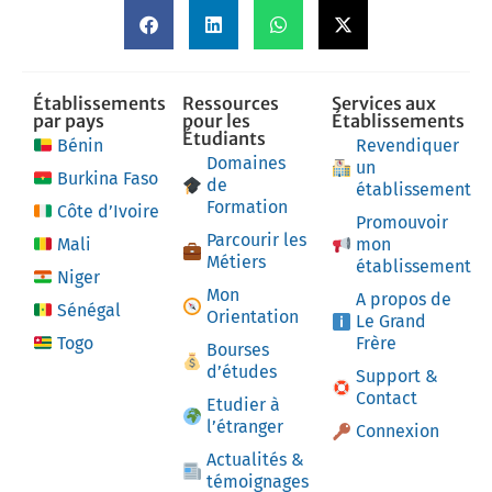
Établissements
Ressources
Services aux
par pays
pour les
Établissements
Étudiants
Bénin
Revendiquer
Domaines
un
Burkina Faso
de
établissement
Formation
Côte d’Ivoire
Promouvoir
Parcourir les
Mali
mon
Métiers
établissement
Niger
Mon
A propos de
Sénégal
Orientation
Le Grand
Togo
Frère
Bourses
d’études
Support &
Contact
Etudier à
l’étranger
Connexion
Actualités &
témoignages