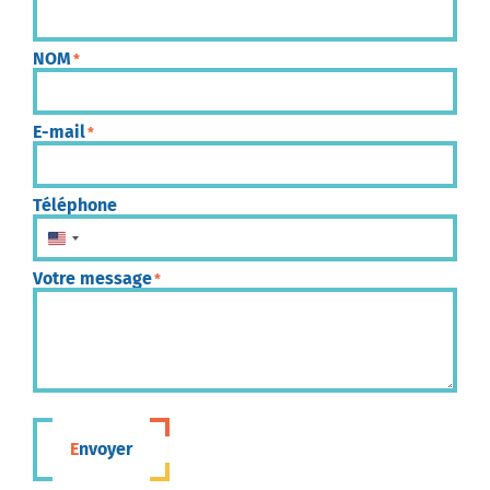
NOM
*
E-mail
*
Téléphone
États-Unis +1
Votre message
*
Envoyer