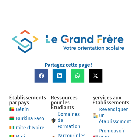
Partagez cette page !
Établissements
Ressources
Services aux
par pays
pour les
Établissements
Étudiants
Bénin
Revendiquer
Domaines
un
Burkina Faso
de
établissement
Formation
Côte d’Ivoire
Promouvoir
Parcourir les
Mali
mon