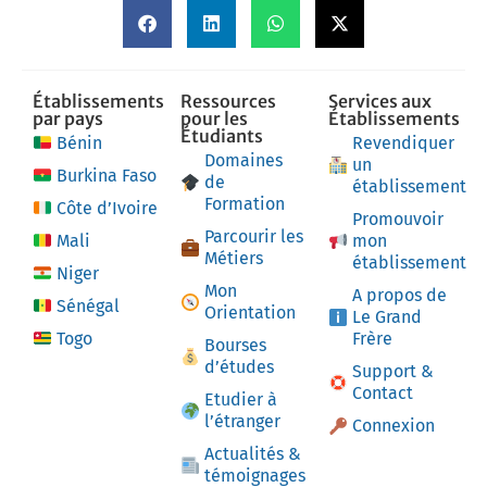
Établissements
Ressources
Services aux
par pays
pour les
Établissements
Étudiants
Bénin
Revendiquer
Domaines
un
Burkina Faso
de
établissement
Formation
Côte d’Ivoire
Promouvoir
Parcourir les
Mali
mon
Métiers
établissement
Niger
Mon
A propos de
Sénégal
Orientation
Le Grand
Togo
Frère
Bourses
d’études
Support &
Contact
Etudier à
l’étranger
Connexion
Actualités &
témoignages