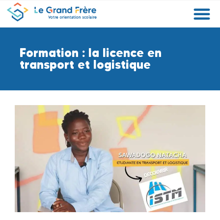
Formations
Etablissements
Etudier à l’étranger
Promouvoir mon établissement
Actualités
Orientation
Métiers
Formation : la licence en
transport et logistique