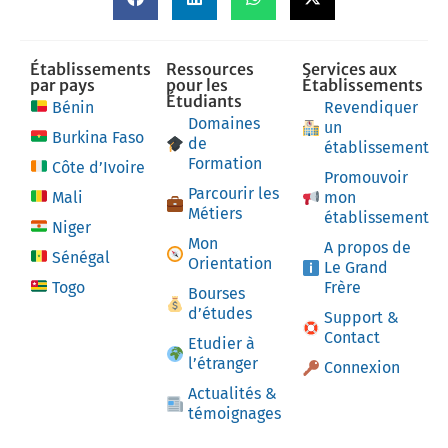
Établissements
Ressources
Services aux
par pays
pour les
Établissements
Étudiants
Bénin
Revendiquer
Domaines
un
Burkina Faso
de
établissement
Formation
Côte d’Ivoire
Promouvoir
Parcourir les
Mali
mon
Métiers
établissement
Niger
Mon
A propos de
Sénégal
Orientation
Le Grand
Togo
Frère
Bourses
d’études
Support &
Contact
Etudier à
l’étranger
Connexion
Actualités &
témoignages