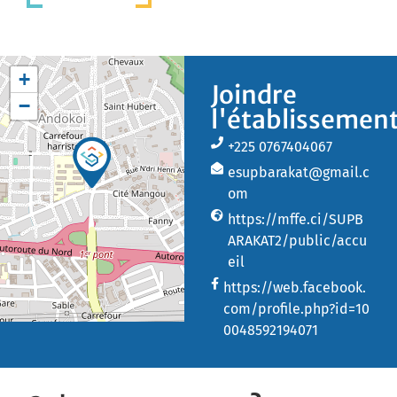
+
Joindre
−
l'établissemen
+225 0767404067
esupbarakat@gmail.c
om
https://mffe.ci/SUPB
ARAKAT2/public/accu
eil
https://web.facebook.
com/profile.php?id=10
0048592194071