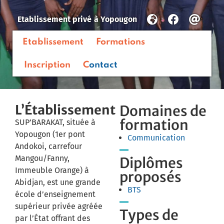
Etablissement privé
à
Yopougon
Etablissement
Formations
Inscription
Contact
L’Établissement
Domaines de
formation
SUP’BARAKAT, située à
Yopougon (1er pont
Communication
Andokoi, carrefour
Mangou/Fanny,
Diplômes
Immeuble Orange) à
proposés
Abidjan, est une grande
BTS
école d’enseignement
supérieur privée agréée
Types de
par l’État offrant des