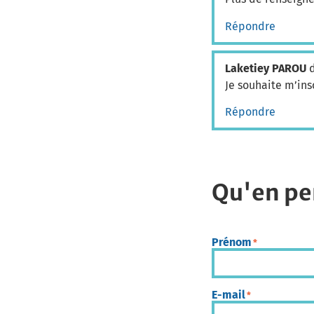
Répondre
Laketiey PAROU
d
Je souhaite m’ins
Répondre
Qu'en pe
Prénom
*
E-mail
*