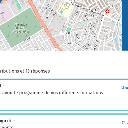
ributions et 13 réponses
t :
15 j
s avoir le programme de vos différents formations
ogo
dit :
11 j
ements