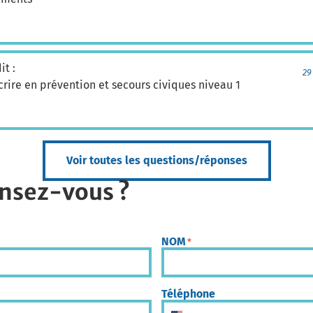
it :
29
crire en prévention et secours civiques niveau 1
Voir toutes les questions/réponses
nsez-vous ?
NOM
*
Téléphone