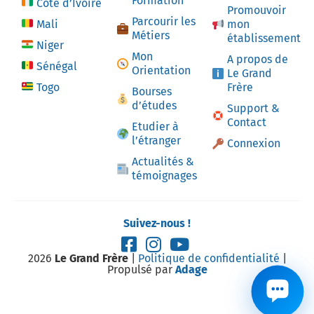
Formation
Côte d’Ivoire
Promouvoir
Parcourir les
Mali
mon
Métiers
établissement
Niger
Mon
A propos de
Sénégal
Orientation
Le Grand
Togo
Frère
Bourses
d’études
Support &
Contact
Etudier à
l’étranger
Connexion
Actualités &
témoignages
Suivez-nous !
2026
Le Grand Frère
|
Politique de confidentialité
|
Propulsé par
Adage