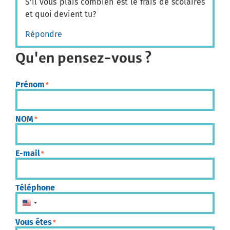
S’il vous plais combien est le frais de scolaires
et quoi devient tu?
Répondre
Qu'en pensez-vous ?
Prénom
*
NOM
*
E-mail
*
Téléphone
États-Unis +1
Vous êtes
*