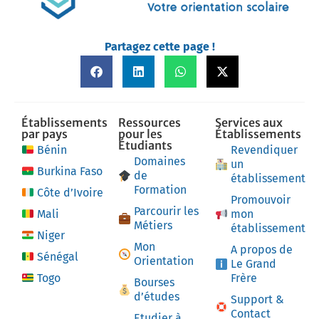
Partagez cette page !
Établissements
Ressources
Services aux
par pays
pour les
Établissements
Étudiants
Bénin
Revendiquer
Domaines
un
Burkina Faso
de
établissement
Formation
Côte d’Ivoire
Promouvoir
Parcourir les
Mali
mon
Métiers
établissement
Niger
Mon
A propos de
Sénégal
Orientation
Le Grand
Togo
Frère
Bourses
d’études
Support &
Contact
Etudier à