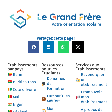
Partagez cette page !
Établissements
Ressources
Services aux
par pays
pour les
Établissements
Étudiants
Bénin
Revendiquer
Domaines
un
Burkina Faso
de
établissement
Formation
Côte d’Ivoire
Promouvoir
Parcourir les
Mali
mon
Métiers
établissement
Niger
Mon
A propos de