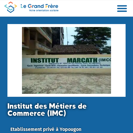
Formations
Etablissements
Etudier à l’étranger
Promouvoir mon établissement
Actualités
Orientation
Métiers
Institut des Métiers de
Commerce (IMC)
Etablissement privé
à
Yopougon