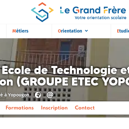
Métiers
Orientation
Etudi
Ecole de Technologie 
on (GROUPE ETEC YO
vé
à
Yopougon
Formations
Inscription
Contact