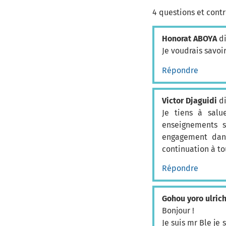
4 questions et cont
Honorat ABOYA
di
Je voudrais savoir
Répondre
Victor Djaguidi
di
Je tiens à salu
enseignements so
engagement dans
continuation à to
Répondre
Gohou yoro ulrich
Bonjour !
Je suis mr Ble je 