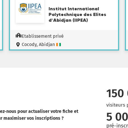
Institut International
Polytechnique des Elites
d’Abidjan (IIPEA)
Etablissement privé
Cocody, Abidjan
150
visiteurs 
tez-nous pour actualiser votre fiche et
5 0
ur maximiser vos inscriptions ?
pré-insc