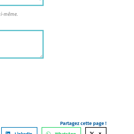
ici-même.
Partagez cette page !
LinkedIn
WhatsApp
X