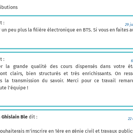
ributions
t :
29 j
 un peu plus la filière électronique en BTS. Si vous en faites a
t :
6
er la grande qualité des cours dispensés dans votre ét
nt clairs, bien structurés et très enrichissants. On res
 la transmission du savoir. Merci pour ce travail rema
ute l’équipe !
 Ghislain Ble
dit :
22 
souhaiterais m’inscrire en 1ère en génie civil et travaux public