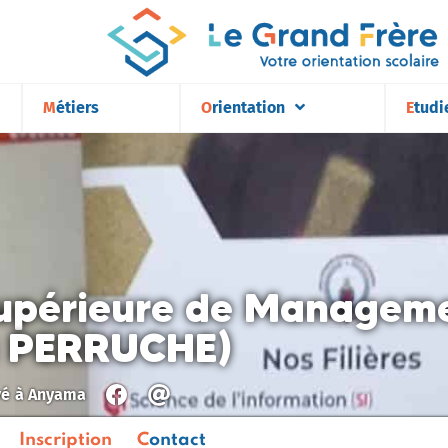
Métiers
Orientation
Etudi
upérieure de Manageme
a PERRUCHE)
vé
à
Anyama
Inscription
Contact