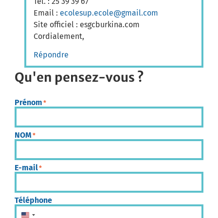
Tél. : 25 39 39 67
Email :
ecolesup.ecole@gmail.com
Site officiel : esgcburkina.com
Cordialement,
Répondre
Qu'en pensez-vous ?
Prénom
*
NOM
*
E-mail
*
Téléphone
États-Unis +1