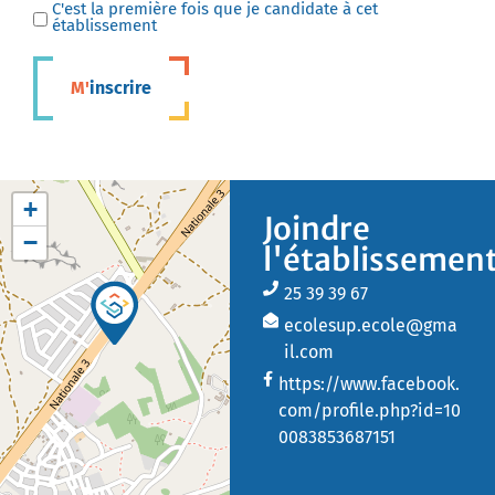
C'est la première fois que je candidate à cet
établissement
M'inscrire
+
Joindre
−
l'établissemen
25 39 39 67
ecolesup.ecole@gma
il.com
https://www.facebook.
com/profile.php?id=10
0083853687151