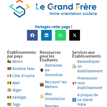
Partagez cette page !
Établissements
Ressources
Services aux
par pays
pour les
Établissements
Étudiants
Bénin
Revendiquer
Domaines
un
Burkina Faso
de
établissement
Formation
Côte d’Ivoire
Promouvoir
Parcourir les
Mali
mon
Métiers
établissement
Niger
Mon
A propos de
Sénégal
Orientation
Le Grand
Togo
Frère
Bourses