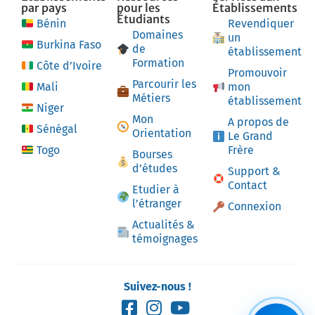
par pays
pour les
Établissements
Étudiants
Bénin
Revendiquer
Domaines
un
Burkina Faso
de
établissement
Formation
Côte d’Ivoire
Promouvoir
Parcourir les
Mali
mon
Métiers
établissement
Niger
Mon
A propos de
Sénégal
Orientation
Le Grand
Togo
Frère
Bourses
d’études
Support &
Contact
Etudier à
l’étranger
Connexion
Actualités &
témoignages
Suivez-nous !