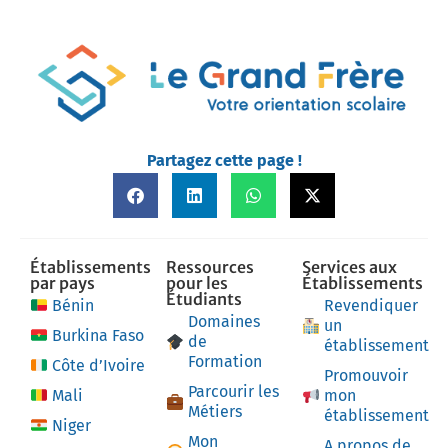
Partagez cette page !
Établissements
Ressources
Services aux
par pays
pour les
Établissements
Étudiants
Bénin
Revendiquer
Domaines
un
Burkina Faso
de
établissement
Formation
Côte d’Ivoire
Promouvoir
Parcourir les
Mali
mon
Métiers
établissement
Niger
Mon
A propos de