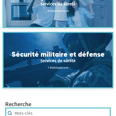
Services de sûreté
0 établissement
Sécurité militaire et défense
Services de sûreté
1 établissement
Recherche
Recherche
Recherche