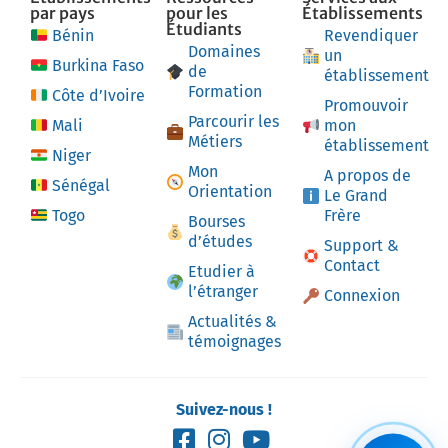
par pays
pour les
Établissements
Étudiants
Bénin
Revendiquer
Domaines
un
Burkina Faso
de
établissement
Formation
Côte d’Ivoire
Promouvoir
Parcourir les
Mali
mon
Métiers
établissement
Niger
Mon
A propos de
Sénégal
Orientation
Le Grand
Togo
Frère
Bourses
d’études
Support &
Contact
Etudier à
l’étranger
Connexion
Actualités &
témoignages
Suivez-nous !