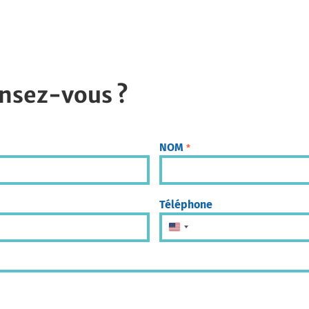
nsez-vous ?
NOM
*
Téléphone
États-Unis +1