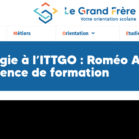
Métiers
Orientation
Etudi
ogie à l’ITTGO : Roméo
ience de formation