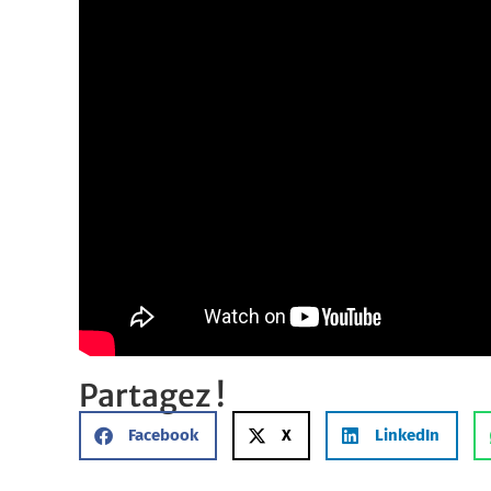
Partagez !
Facebook
X
LinkedIn