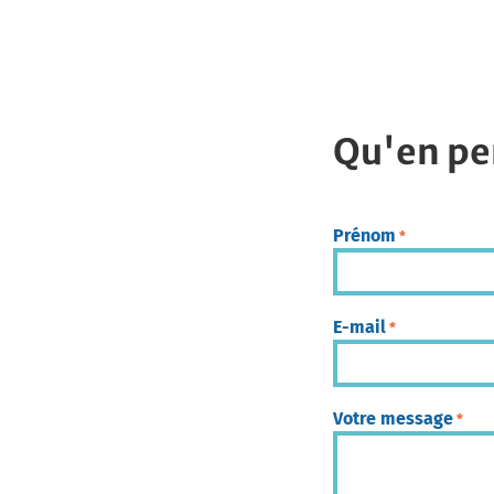
Qu'en pe
Prénom
*
E-mail
*
Votre message
*