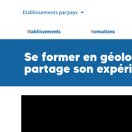
Etablissements par pays
Etablissements
Formations
Se former en géol
partage son expér