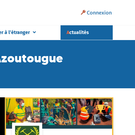
Connexion
er à l’étranger
Actualités
 Azoutougue