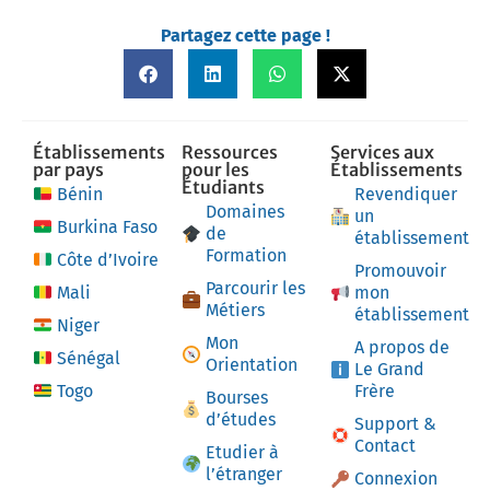
Partagez cette page !
Établissements
Ressources
Services aux
par pays
pour les
Établissements
Étudiants
Bénin
Revendiquer
Domaines
un
Burkina Faso
de
établissement
Formation
Côte d’Ivoire
Promouvoir
Parcourir les
Mali
mon
Métiers
établissement
Niger
Mon
A propos de
Sénégal
Orientation
Le Grand
Togo
Frère
Bourses
d’études
Support &
Contact
Etudier à
l’étranger
Connexion