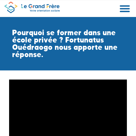
Formations
Etablissements
Etudier à l’étranger
Promouvoir mon établissement
Actualités
Orientation
Métiers
Pourquoi se former dans une
école privée ? Fortunatus
Ouédraogo nous apporte une
réponse.