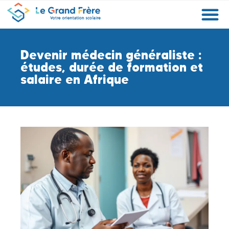
Formations
Etablissements
Etudier à l’étranger
Promouvoir mon établissement
Actualités
Orientation
Métiers
Devenir médecin généraliste :
études, durée de formation et
salaire en Afrique