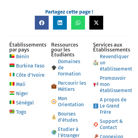
Partagez cette page !
Établissements
Ressources
Services aux
par pays
pour les
Établissements
Étudiants
Bénin
Revendiquer
Domaines
un
Burkina Faso
de
établissement
Formation
Côte d’Ivoire
Promouvoir
Parcourir les
Mali
mon
Métiers
établissement
Niger
Mon
A propos de
Sénégal
Orientation
Le Grand
Togo
Frère
Bourses
d’études
Support &
Contact
Etudier à
l’étranger
Connexion