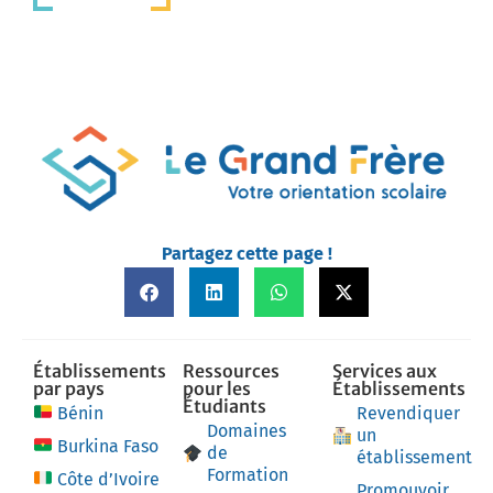
Partagez cette page !
Établissements
Ressources
Services aux
par pays
pour les
Établissements
Étudiants
Bénin
Revendiquer
Domaines
un
Burkina Faso
de
établissement
Formation
Côte d’Ivoire
Promouvoir