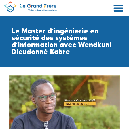
Formations
Etablissements
Etudier à l’étranger
Promouvoir mon établissement
Actualités
Orientation
Métiers
Le Master d’ingénierie en
sécurité des systèmes
d’information avec Wendkuni
Dieudonné Kabre