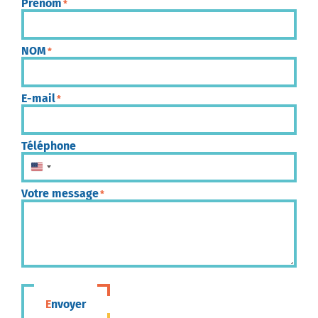
Prénom
*
NOM
*
E-mail
*
Téléphone
États-Unis +1
Votre message
*
Envoyer