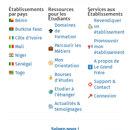
Établissements
Ressources
Services aux
par pays
pour les
Établissements
Étudiants
Bénin
Revendiquer
Domaines
un
Burkina Faso
de
établissement
Formation
Côte d’Ivoire
Promouvoir
Parcourir les
Mali
mon
Métiers
établissement
Niger
Mon
A propos de
Sénégal
Orientation
Le Grand
Togo
Frère
Bourses
d’études
Support &
Contact
Etudier à
l’étranger
Connexion
Actualités &
témoignages
Suivez-nous !