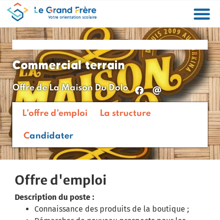
Formations
Etablissements
Etudier à l’étranger
Promouvoir mon établissement
Actualités
Orientation
Métiers
Commercial terrain
Offre de La Maison Du Dolo
L’offre d’emploi
La structure
Candidater
Offre d'emploi
Description du poste :
Connaissance des produits de la boutique ;