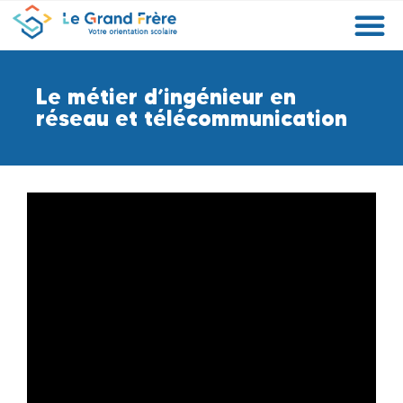
Formations
Etablissements
Etudier à l’étranger
Promouvoir mon établissement
Actualités
Orientation
Métiers
Le métier d’ingénieur en
réseau et télécommunication