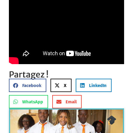
Partagez !
Facebook
X
LinkedIn
WhatsApp
Email