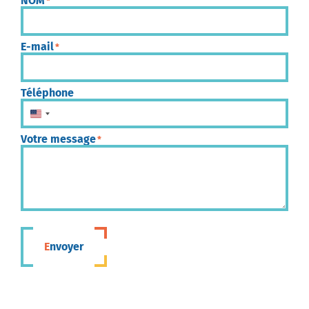
NOM
*
E-mail
*
Téléphone
États-Unis +1
Votre message
*
Envoyer