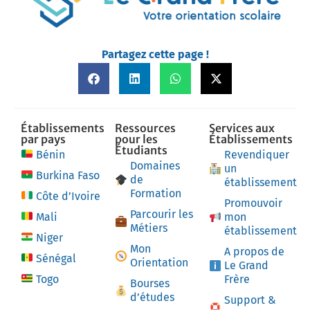
Partagez cette page !
Établissements
Ressources
Services aux
par pays
pour les
Établissements
Étudiants
Bénin
Revendiquer
Domaines
un
Burkina Faso
de
établissement
Formation
Côte d’Ivoire
Promouvoir
Parcourir les
Mali
mon
Métiers
établissement
Niger
Mon
A propos de
Sénégal
Orientation
Le Grand
Togo
Frère
Bourses
d’études
Support &