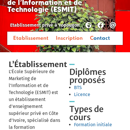
de l’Information et de
Technologie (ESMIT)
Etablissement privé
à
Yopougon
Etablissement
Inscription
Contact
L’Établissement
Diplômes
L’École Supérieure de
proposés
Marketing de
l’Information et de
BTS
Technologie (ESMIT) est
Licence
un établissement
d’enseignement
Types de
supérieur privé en Côte
cours
d’Ivoire, spécialisé dans
Formation initiale
la formation