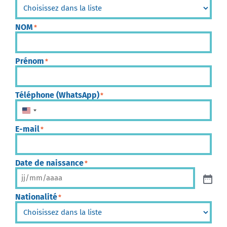
NOM
*
Prénom
*
Téléphone (WhatsApp)
*
États-Unis +1
E-mail
*
Date de naissance
*
Nationalité
*