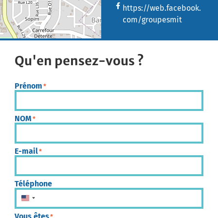
https://web.facebook.
com/groupesmit
Qu'en pensez-vous ?
Prénom
*
NOM
*
E-mail
*
Téléphone
États-Unis +1
Vous êtes
*