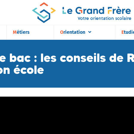
Métiers
Orientation
Etudi
le bac : les conseils d
on école