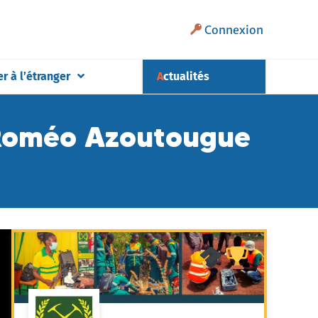
Connexion
er à l’étranger
Actualités
e Roméo Azoutougue