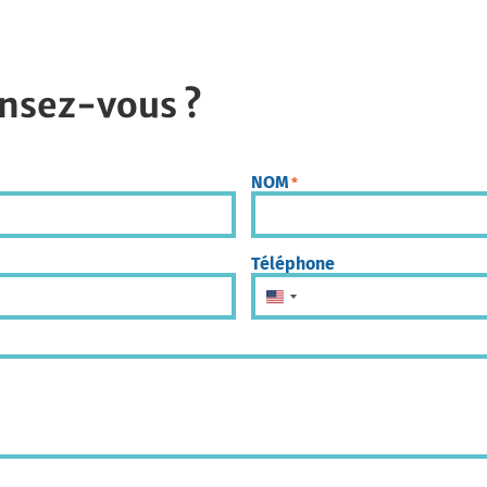
nsez-vous ?
NOM
*
Téléphone
États-Unis +1