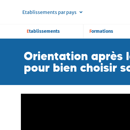
Etablissements par pays
Etablissements
Formations
Orientation après 
pour bien choisir s