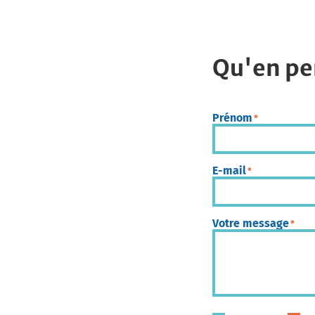
Qu'en pe
Prénom
*
E-mail
*
Votre message
*