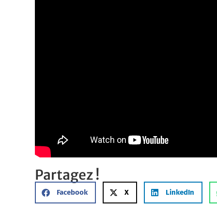
Partagez !
Facebook
X
LinkedIn