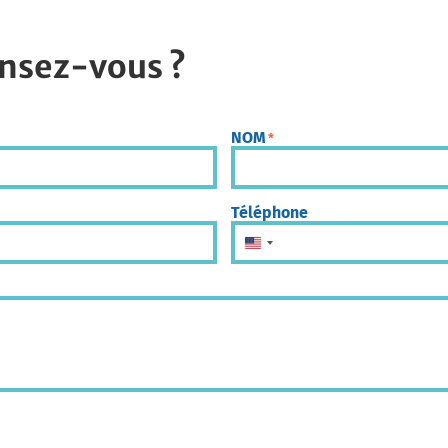
nsez-vous ?
NOM
*
Téléphone
États-Unis +1