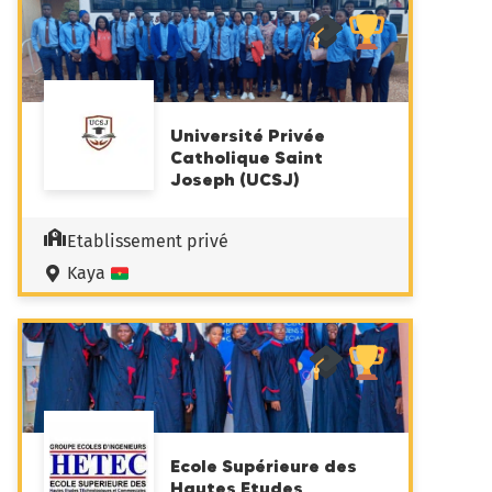
Université Privée
Catholique Saint
Joseph (UCSJ)
Etablissement privé
Kaya
Ecole Supérieure des
Hautes Etudes