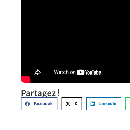
Partagez !
Facebook
X
LinkedIn