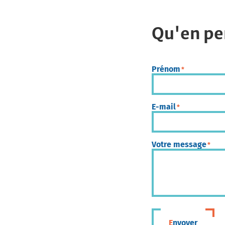
Qu'en pe
Prénom
*
E-mail
*
Votre message
*
Envoyer