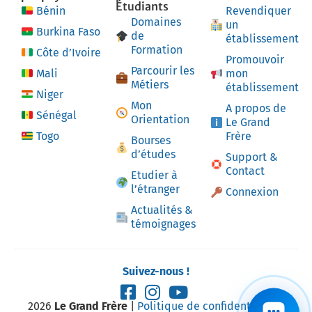
Étudiants
Bénin
Revendiquer
Domaines
un
Burkina Faso
de
établissement
Formation
Côte d’Ivoire
Promouvoir
Parcourir les
Mali
mon
Métiers
établissement
Niger
Mon
A propos de
Sénégal
Orientation
Le Grand
Togo
Frère
Bourses
d’études
Support &
Contact
Etudier à
l’étranger
Connexion
Actualités &
témoignages
Suivez-nous !
2026
Le Grand Frère
|
Politique de confidentialité
|