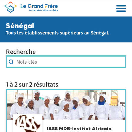
Formations
Etablissements
Etudier à l’étranger
Promouvoir mon établissement
Actualités
Orientation
Métiers
Sénégal
Tous les établissements supérieurs au Sénégal.
Recherche
Recherche
Recherche
1 à 2 sur 2 résultats
IASS MDB-Institut Africain