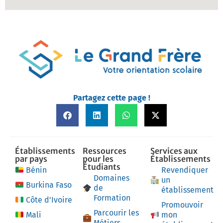
Partagez cette page !
Établissements
Ressources
Services aux
par pays
pour les
Établissements
Étudiants
Bénin
Revendiquer
Domaines
un
Burkina Faso
de
établissement
Formation
Côte d’Ivoire
Promouvoir
Parcourir les
Mali
mon
Métiers