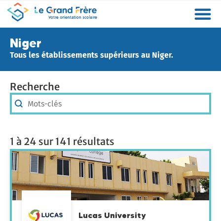
Formations
Etablissements
Etudier à l’étranger
Promouvoir mon établissement
Actualités
Orientation
Métiers
Niger
Tous les établissements supérieurs au Niger.
Recherche
Recherche
Recherche
1 à 24 sur 141 résultats
Lucas University