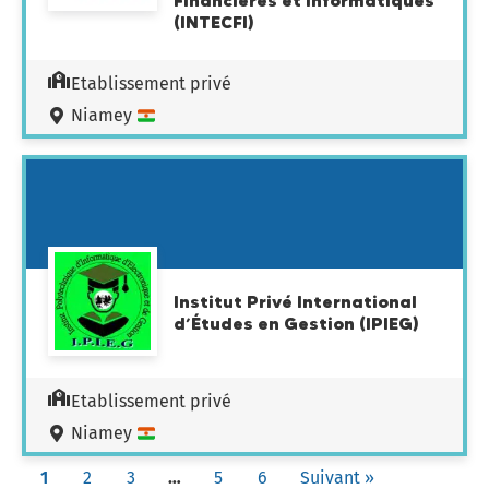
Financières et Informatiques
(INTECFI)
Etablissement privé
Niamey
Institut Privé International
d’Études en Gestion (IPIEG)
Etablissement privé
Niamey
1
2
3
…
5
6
Suivant »