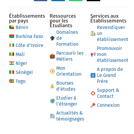
Établissements
Ressources
Services aux
par pays
pour les
Établissements
Étudiants
Bénin
Revendiquer
Domaines
un
Burkina Faso
de
établissement
Formation
Côte d’Ivoire
Promouvoir
Parcourir les
Mali
mon
Métiers
établissement
Niger
Mon
A propos de
Sénégal
Orientation
Le Grand
Togo
Frère
Bourses
d’études
Support &
Contact
Etudier à
l’étranger
Connexion
Actualités &
témoignages