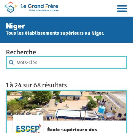
Formations
Etablissements
Etudier à l’étranger
Promouvoir mon établissement
Actualités
Orientation
Métiers
Niger
Tous les établissements supérieurs au Niger.
Recherche
Recherche
Recherche
1 à 24 sur 68 résultats
École supérieure des