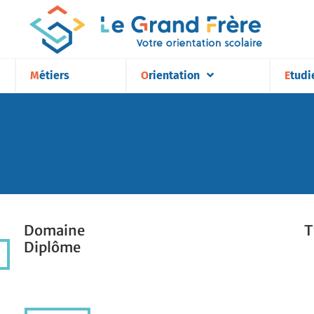
Métiers
Orientation
Etudi
Domaine
T
Diplôme
Domaine
T
Diplôme
résultats par page :