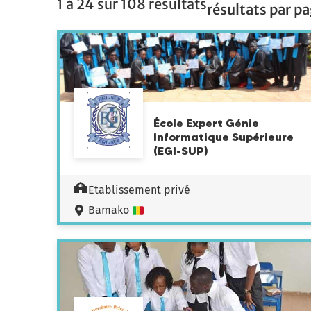
1 à 24 sur 108 résultats
résultats par pa
École Expert Génie
Informatique Supérieure
(EGI-SUP)
Etablissement privé
Bamako