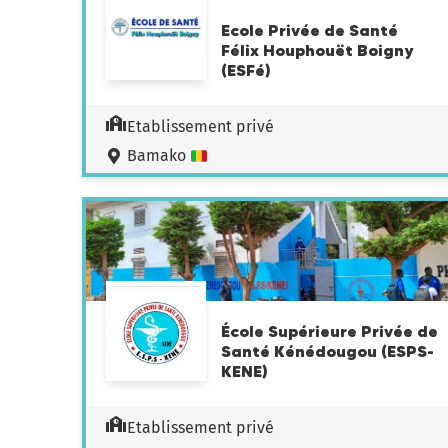
Ecole Privée de Santé
Félix Houphouët Boigny
(ESFé)
Etablissement privé
Bamako
École Supérieure Privée de
Santé Kénédougou (ESPS-
KENE)
Etablissement privé