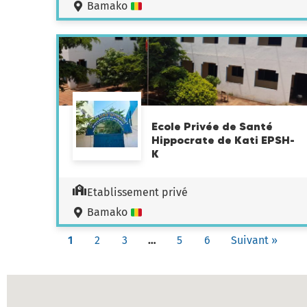
Bamako
Ecole Privée de Santé
Hippocrate de Kati EPSH-
K
Etablissement privé
Bamako
1
2
3
…
5
6
Suivant »
Carte des établissements