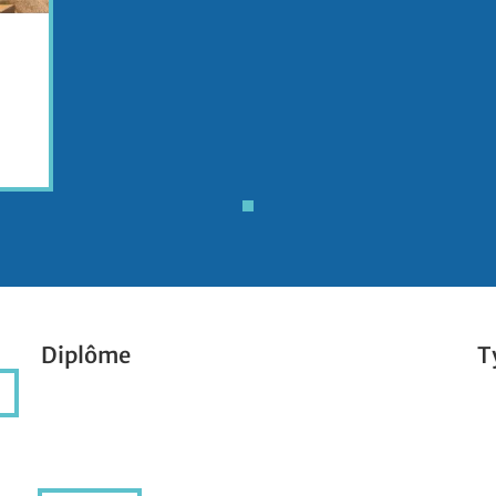
Diplôme
T
Diplôme
T