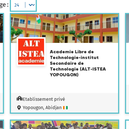
résultats par page :
ge :
Academie Libre de
Technologie-institut
Secondaire de
Technologie (ALT-ISTEA
YOPOUGON)
Etablissement privé
Yopougon, Abidjan