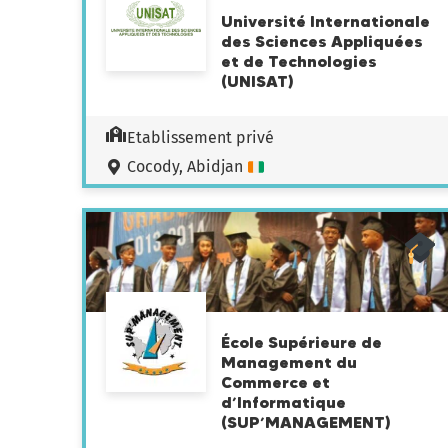
Université Internationale
des Sciences Appliquées
et de Technologies
(UNISAT)
Etablissement privé
Cocody, Abidjan
École Supérieure de
Management du
Commerce et
d’Informatique
(SUP’MANAGEMENT)