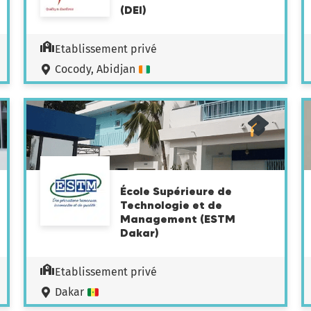
(DEI)
Etablissement privé
Cocody, Abidjan
École Supérieure de
Technologie et de
Management (ESTM
Dakar)
Etablissement privé
Dakar