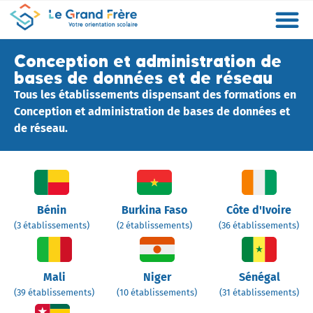
Formations
Etablissements
Etudier à l’étranger
Promouvoir mon établissement
Actualités
Orientation
Métiers
Conception et administration de
bases de données et de réseau
Tous les établissements dispensant des formations en
Conception et administration de bases de données et
de réseau.
Bénin
Burkina Faso
Côte d'Ivoire
(3 établissements)
(2 établissements)
(36 établissements)
Mali
Niger
Sénégal
(39 établissements)
(10 établissements)
(31 établissements)