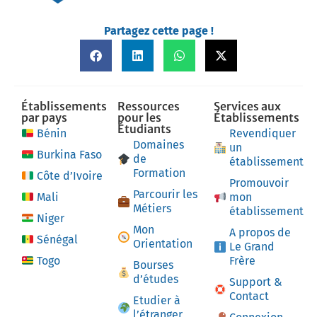
Partagez cette page !
Établissements
Ressources
Services aux
par pays
pour les
Établissements
Étudiants
Bénin
Revendiquer
Domaines
un
Burkina Faso
de
établissement
Formation
Côte d’Ivoire
Promouvoir
Parcourir les
Mali
mon
Métiers
établissement
Niger
Mon
A propos de
Sénégal
Orientation
Le Grand
Togo
Frère
Bourses
d’études
Support &
Contact
Etudier à
l’étranger