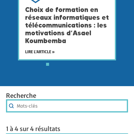
Choix de formation en
D
réseaux informatiques et
é
télécommunications : les
à
motivations d’Asael
r
Koumbemba
t
LIRE L'ARTICLE »
LI
Recherche
Recherche
Recherche
1 à 4 sur 4 résultats