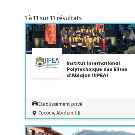
Lieu
1 à 11 sur 11 résultats
Institut International
Polytechnique des Elites
d’Abidjan (IIPEA)
Etablissement privé
Cocody, Abidjan