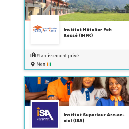
Institut Hôtelier Feh
Kessé (IHFK)
Etablissement privé
Man
Institut Superieur Arc-en-
ciel (ISA)