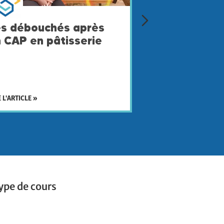
es débouchés après
le métier de
 CAP en pâtisserie
technicienne
du tourisme 
l’hôtellerie 
Sylviane Ou
E L'ARTICLE »
LIRE L'ARTICLE »
ype de cours
ype de cours