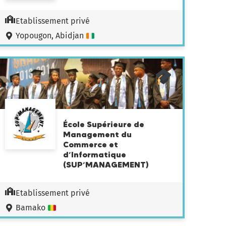
Etablissement privé
Yopougon, Abidjan
École Supérieure de
Management du
Commerce et
d’Informatique
(SUP’MANAGEMENT)
Etablissement privé
Bamako