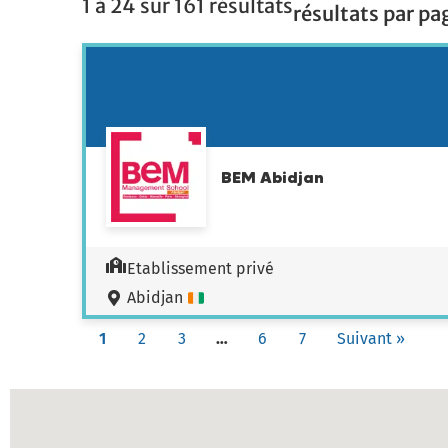
1 à 24 sur 161 résultats
résultats par pag
BEM Abidjan
Etablissement privé
Abidjan
1
2
3
…
6
7
Suivant »
Carte des établissements