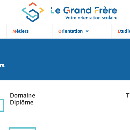
Métiers
Orientation
Etudi
re.
Domaine
T
Diplôme
Domaine
T
Diplôme
résultats par page :