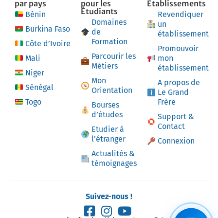
par pays
pour les
Établissements
Étudiants
Bénin
Revendiquer
Domaines
un
Burkina Faso
de
établissement
Formation
Côte d’Ivoire
Promouvoir
Parcourir les
Mali
mon
Métiers
établissement
Niger
Mon
A propos de
Sénégal
Orientation
Le Grand
Togo
Frère
Bourses
d’études
Support &
Contact
Etudier à
l’étranger
Connexion
Actualités &
témoignages
Suivez-nous !