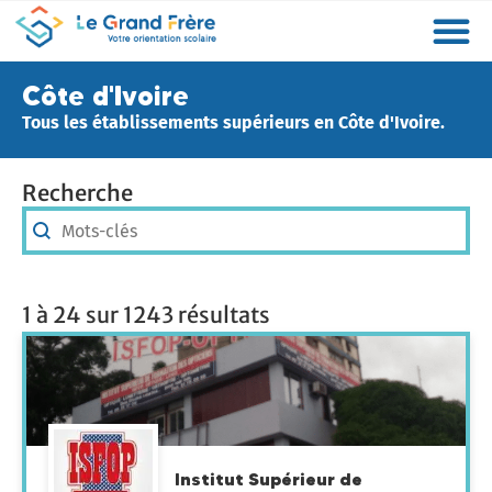
Formations
Etablissements
Etudier à l’étranger
Promouvoir mon établissement
Actualités
Orientation
Métiers
Côte d'Ivoire
Tous les établissements supérieurs en Côte d'Ivoire.
Recherche
Recherche
Recherche
1 à 24 sur 1243 résultats
Institut Supérieur de