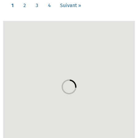
1
2
3
4
Suivant »
Carte des établissements