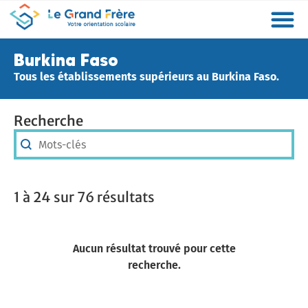
Formations
Etablissements
Etudier à l’étranger
Promouvoir mon établissement
Actualités
Orientation
Métiers
Burkina Faso
Tous les établissements supérieurs au Burkina Faso.
Recherche
Recherche
Recherche
1 à 24 sur 76 résultats
Aucun résultat trouvé pour cette
recherche.