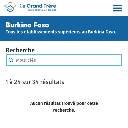
Formations
Etablissements
Etudier à l’étranger
Promouvoir mon établissement
Actualités
Orientation
Métiers
Burkina Faso
Tous les établissements supérieurs au Burkina Faso.
Recherche
Recherche
Recherche
1 à 24 sur 34 résultats
Aucun résultat trouvé pour cette
recherche.