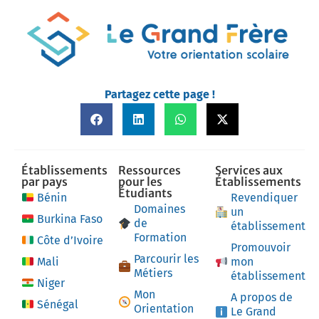
Partagez cette page !
Établissements
Ressources
Services aux
par pays
pour les
Établissements
Étudiants
Bénin
Revendiquer
Domaines
un
Burkina Faso
de
établissement
Formation
Côte d’Ivoire
Promouvoir
Parcourir les
Mali
mon
Métiers
établissement
Niger
Mon
A propos de
Sénégal
Orientation
Le Grand