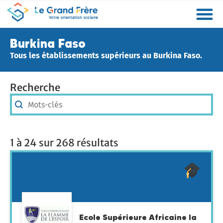
Formations
Etablissements
Etudier à l’étranger
Promouvoir mon établissement
Actualités
Orientation
Métiers
Burkina Faso
Tous les établissements supérieurs au Burkina Faso.
Recherche
Recherche
Recherche
1 à 24 sur 268 résultats
Ecole Supérieure Africaine la