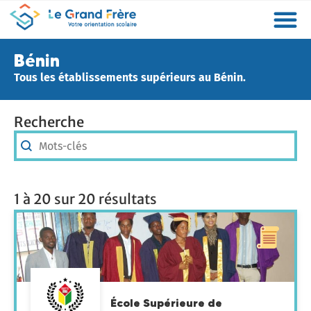
Formations
Etablissements
Etudier à l’étranger
Promouvoir mon établissement
Actualités
Orientation
Métiers
Bénin
Tous les établissements supérieurs au Bénin.
Recherche
Recherche
Recherche
1 à 20 sur 20 résultats
École Supérieure de