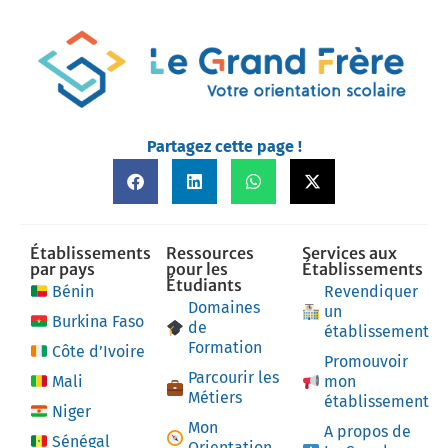
Partagez cette page !
Établissements
Ressources
Services aux
par pays
pour les
Établissements
Étudiants
Bénin
Revendiquer
Domaines
un
Burkina Faso
de
établissement
Formation
Côte d’Ivoire
Promouvoir
Parcourir les
Mali
mon
Métiers
établissement
Niger
Mon
A propos de
Sénégal
Orientation