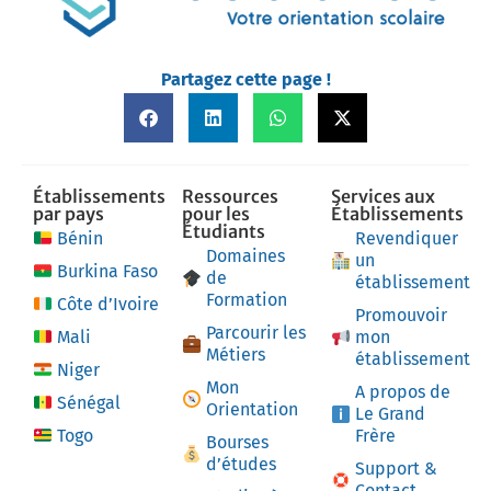
Partagez cette page !
Établissements
Ressources
Services aux
par pays
pour les
Établissements
Étudiants
Bénin
Revendiquer
Domaines
un
Burkina Faso
de
établissement
Formation
Côte d’Ivoire
Promouvoir
Parcourir les
Mali
mon
Métiers
établissement
Niger
Mon
A propos de
Sénégal
Orientation
Le Grand
Togo
Frère
Bourses
d’études
Support &
Contact