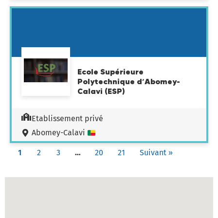
Ecole Supérieure
Polytechnique d’Abomey-
Calavi (ESP)
Etablissement privé
Abomey-Calavi
1
2
3
…
20
21
Suivant »
Carte des établissements